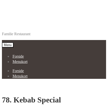
Spring
Spring
Restaurant Alanya Aars
til
til
Familie Restaurant
navigation
indhold
Menu
Forside
Menukort
Forside
Menukort
78. Kebab Special