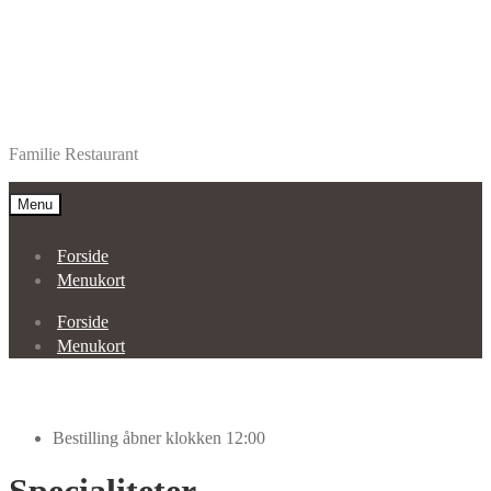
Spring
Spring
Restaurant Alanya Aars
til
til
Familie Restaurant
navigation
indhold
Menu
Forside
Menukort
Forside
Menukort
Bestilling åbner klokken 12:00