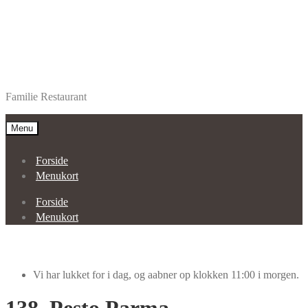
Spring
Spring
Restaurant Alanya Aars
til
til
Familie Restaurant
navigation
indhold
Menu
Forside
Menukort
Forside
Menukort
Vi har lukket for i dag, og aabner op klokken 11:00 i morgen.