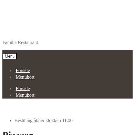
Spring
Spring
Restaurant Alanya Aars
til
til
Familie Restaurant
navigation
indhold
Menu
Forside
Menukort
Forside
Menukort
Bestilling åbner klokken 11:00