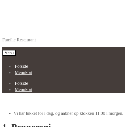
Spring
Spring
Restaurant Alanya Aars
til
til
Familie Restaurant
navigation
indhold
Menu
Forside
Menukort
Forside
Menukort
Vi har lukket for i dag, og aabner op klokken 11:00 i morgen.