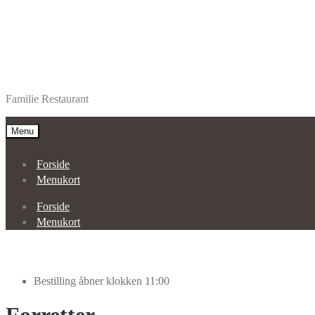
Spring
Spring
Restaurant Alanya Aars
til
til
Familie Restaurant
navigation
indhold
Menu
Forside
Menukort
Forside
Menukort
Bestilling åbner klokken 11:00